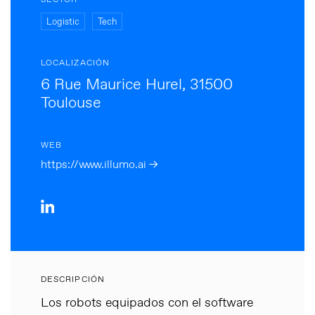
SECTOR
Logistic
Tech
LOCALIZACIÓN
6 Rue Maurice Hurel, 31500
Toulouse
WEB
https://www.illumo.ai →
DESCRIPCIÓN
Los robots equipados con el software