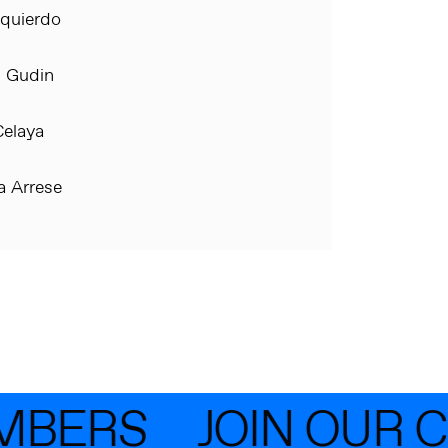
zquierdo
l Gudin
Celaya
 Arrese
MBERS
JOIN OUR C