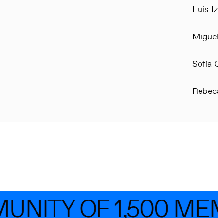
Luis I
Migue
Sofía 
Rebeca
UNITY OF 1,500 ME