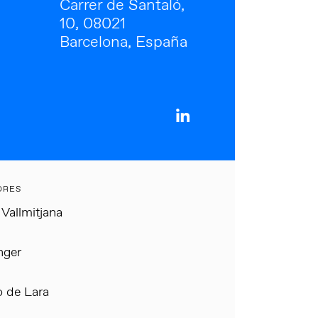
Carrer de Santaló,
10, 08021
Barcelona, España
ORES
 Vallmitjana
nger
o de Lara