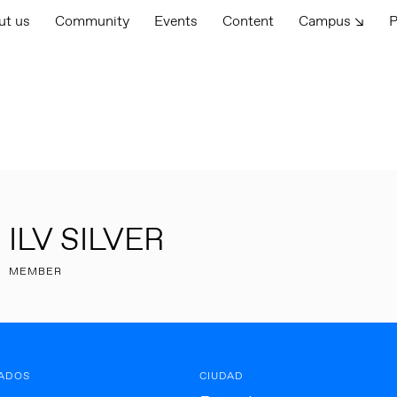
ut us
Community
Events
Content
Campus ↘
P
ILV SILVER
MEMBER
ADOS
CIUDAD