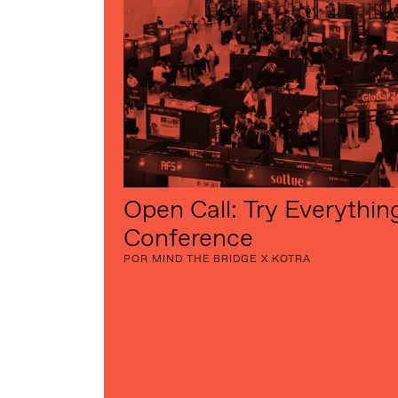
Open Call: Try Everythin
Conference
POR MIND THE BRIDGE X KOTRA