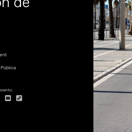
ón de
ent
 Pública
evento:
dIn
Facebook
Email
Copy
Link