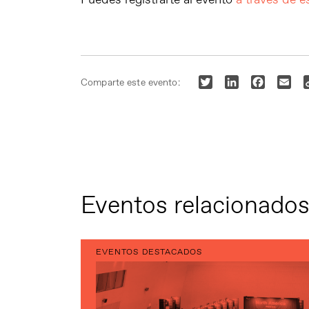
Puedes registrarte al evento
a través de e
Twitter
LinkedIn
Faceboo
Ema
Comparte este evento:
Eventos relacionado
EVENTOS DESTACADOS