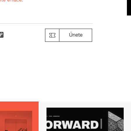
ste enlace.
k
il
Copy
Únete
Link
s