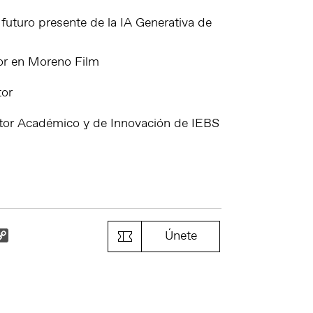
turo presente de la IA Generativa de
or en Moreno Film
tor
ctor Académico y de Innovación de IEBS
k
il
Copy
Únete
Link