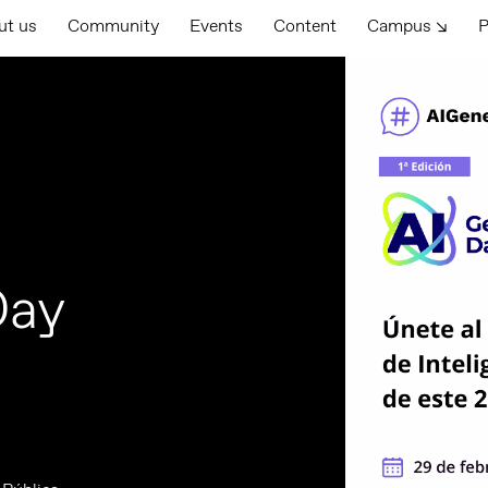
ut us
Community
Events
Content
Campus ↘
P
Day