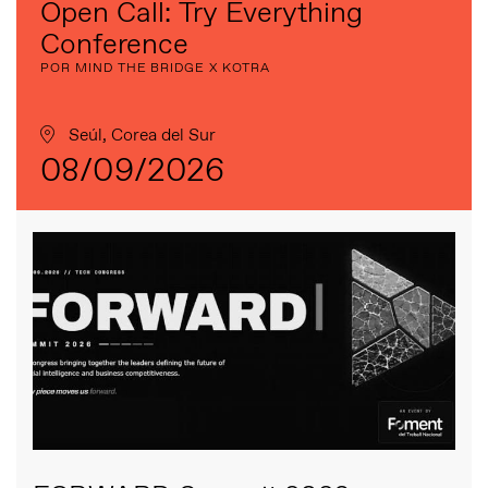
Open Call: Try Everything
Conference
POR MIND THE BRIDGE X KOTRA
Seúl, Corea del Sur
08/09/2026