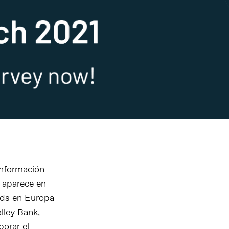
información
 aparece en
ords en Europa
lley Bank,
borar el