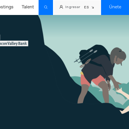
ostings
Talent
Únete
Ingresar
ES