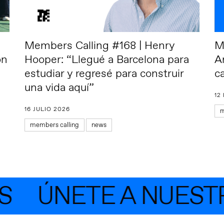
Members Calling #168 | Henry
M
ón
Hooper: “Llegué a Barcelona para
A
estudiar y regresé para construir
c
una vida aquí”
12
16 JULIO 2026
m
members calling
news
ÚNETE A NUESTR