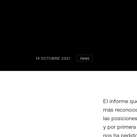
news
14 OCTUBRE 2021
El informe q
más reconocid
las posicione
y por primera 
nos ha pedido