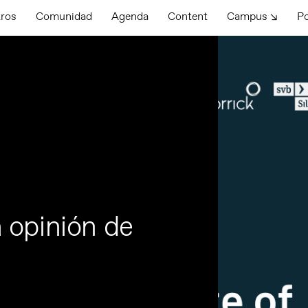
tros
Comunidad
Agenda
Content
Campus ↘
P
 opinión de
H