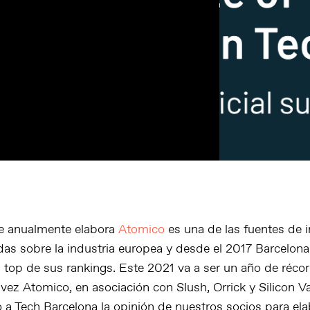
ue anualmente elabora
Atomico
es una de las fuentes de 
as sobre la industria europea y desde el 2017 Barcelona
s top de sus rankings. Este 2021 va a ser un año de réc
vez Atomico, en asociación con Slush, Orrick y Silicon Va
 a Tech Barcelona la opinión de nuestros socios para ela