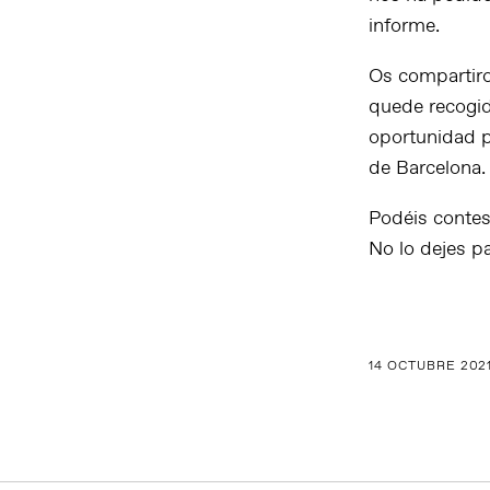
informe.
Os compartiro
quede recogid
oportunidad p
de Barcelona.
Podéis conte
No lo dejes pa
14 OCTUBRE 202