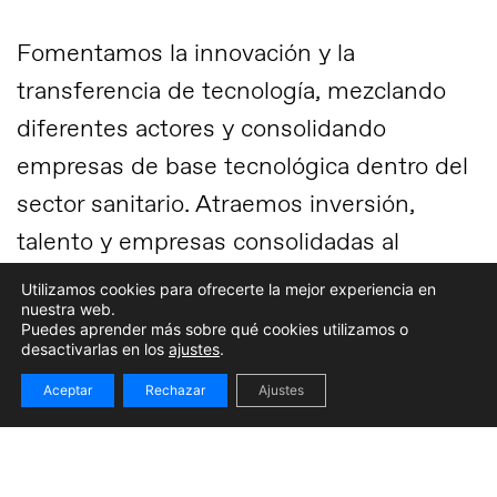
Fomentamos la innovación y la
transferencia de tecnología, mezclando
diferentes actores y consolidando
empresas de base tecnológica dentro del
sector sanitario. Atraemos inversión,
talento y empresas consolidadas al
ecosistema local y acortamos la distancia
Utilizamos cookies para ofrecerte la mejor experiencia en
nuestra web.
entre la investigación aplicada y la
Puedes aprender más sobre qué cookies utilizamos o
creación de productos o servicios finales.
desactivarlas en los
ajustes
.
Aceptar
Rechazar
Ajustes