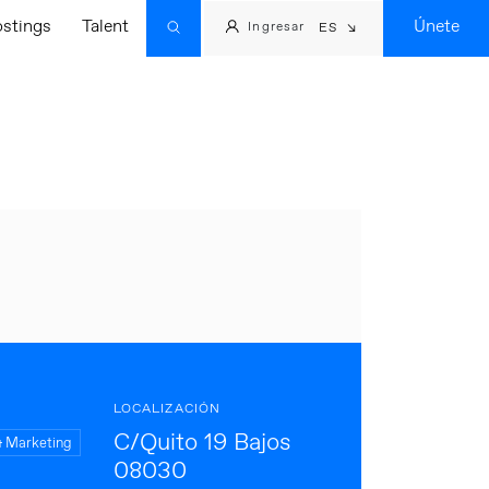
ostings
Talent
Únete
Ingresar
ES
LOCALIZACIÓN
C/Quito 19 Bajos
& Marketing
08030