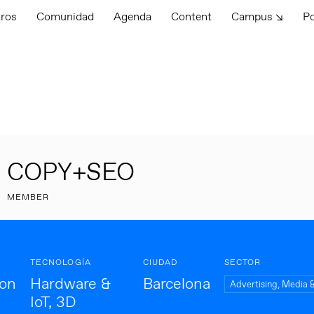
tros
Comunidad
Agenda
Content
Campus ↘
P
COPY+SEO
MEMBER
TECNOLOGÍA
CIUDAD
SECTOR
ion
Hardware &
Barcelona
Advertising, Media 
IoT, 3D