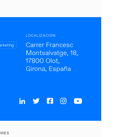
LOCALIZACIÓN
Carrer Francesc
arketing
Montsalvatge, 18,
17800 Olot,
Girona, España
ORES