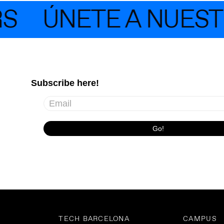
S
ÚNETE A NUEST
TECH BARCELONA
CAMPUS