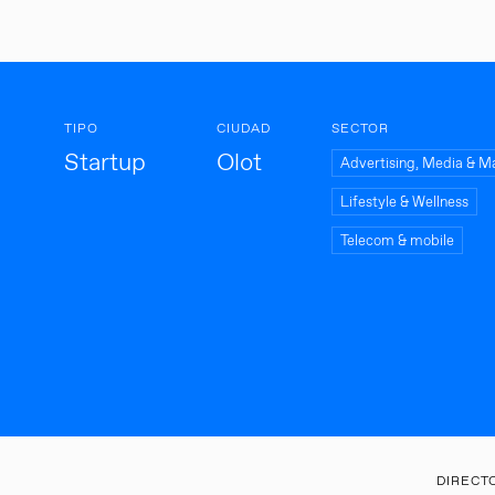
TIPO
CIUDAD
SECTOR
Startup
Olot
Advertising, Media & M
Lifestyle & Wellness
Telecom & mobile
DIRECT