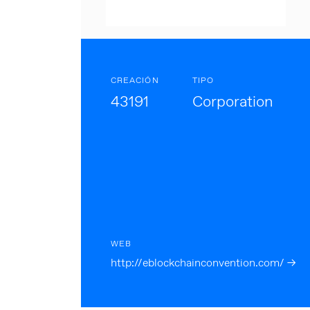
CREACIÓN
TIPO
43191
Corporation
WEB
http://eblockchainconvention.com/ →