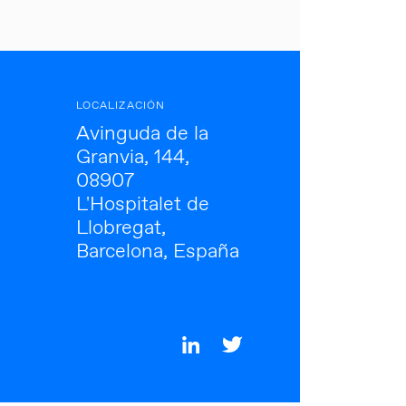
LOCALIZACIÓN
Avinguda de la
Granvia, 144,
08907
L'Hospitalet de
Llobregat,
Barcelona, España