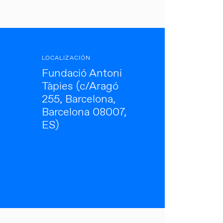
LOCALIZACIÓN
Fundació Antoni
Tàpies (c/Aragó
255, Barcelona,
Barcelona 08007,
ES)