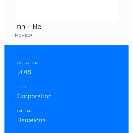
inn—Be
MEMBER
CREACIÓN
2016
TIPO
Corporation
CIUDAD
Barcelona