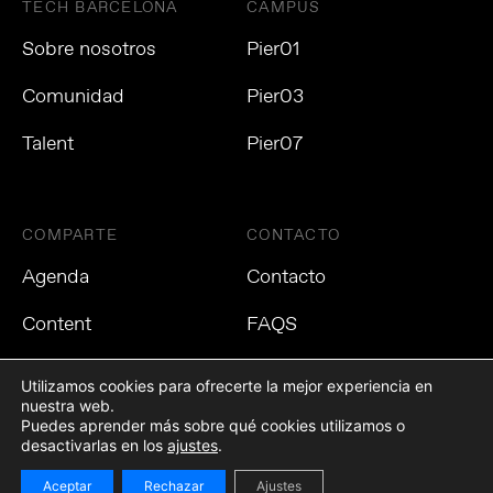
TECH BARCELONA
CAMPUS
Sobre nosotros
Pier01
Comunidad
Pier03
Talent
Pier07
COMPARTE
CONTACTO
Agenda
Contacto
Content
FAQS
Utilizamos cookies para ofrecerte la mejor experiencia en
nuestra web.
Puedes aprender más sobre qué cookies utilizamos o
Política de privacidad
Política de cookies
Aviso Legal
desactivarlas en los
ajustes
.
Aceptar
Rechazar
Ajustes
©2021 Tech Barcelona. Todos los derechos reservados.