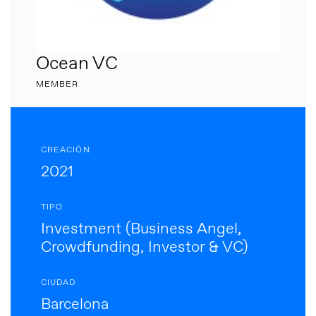
Ocean VC
MEMBER
CREACIÓN
2021
TIPO
Investment (Business Angel,
Crowdfunding, Investor & VC)
CIUDAD
Barcelona