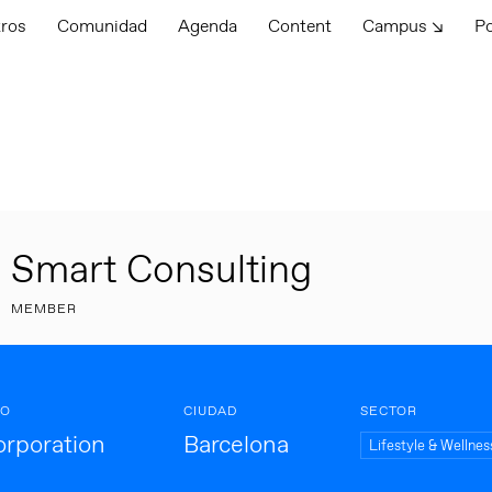
tros
Comunidad
Agenda
Content
Campus ↘
P
Smart Consulting
MEMBER
PO
CIUDAD
SECTOR
orporation
Barcelona
Lifestyle & Wellnes