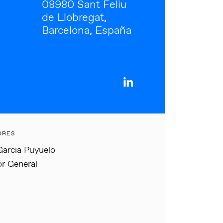
08980 Sant Feliu
de Llobregat,
Barcelona, España
ORES
Garcia Puyuelo
or General