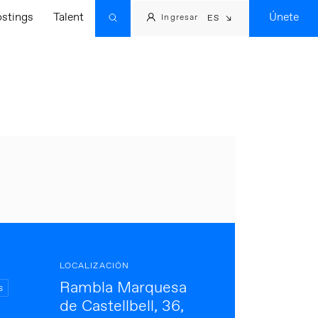
ostings
Talent
Únete
Ingresar
ES
LOCALIZACIÓN
Rambla Marquesa
s
de Castellbell, 36,