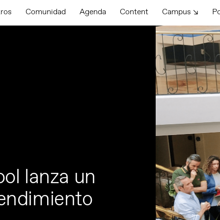
tros
Comunidad
Agenda
Content
Campus ↘
P
ol lanza un
endimiento