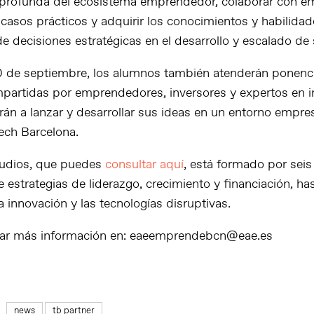
profunda del ecosistema emprendedor, colaborar con 
 casos prácticos y adquirir los conocimientos y habilida
e decisiones estratégicas en el desarrollo y escalado de 
30 de septiembre, los alumnos también atenderán ponenci
mpartidas por emprendedores, inversores y expertos en i
án a lanzar y desarrollar sus ideas en un entorno empresa
ech Barcelona.
tudios, que puedes
consultar aquí
, está formado por sei
estrategias de liderazgo, crecimiento y financiación, has
 innovación y las tecnologías disruptivas.
itar más información en: eaeemprendebcn@eae.es
news
tb partner