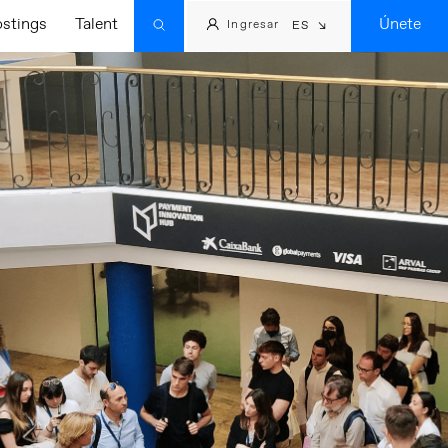
ostings
Talent
Únete
Ingresar
ES