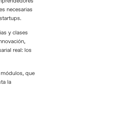
emprendedores
des necesarias
startups.
as y clases
nnovación,
rial real: los
s módulos, que
ta la