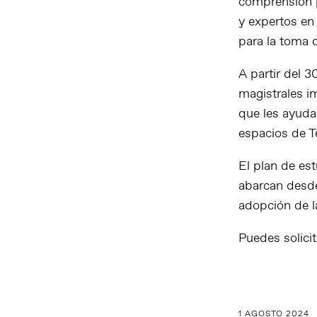
comprensión 
y expertos en
para la toma d
A partir del 
magistrales i
que les ayudar
espacios de T
El plan de es
abarcan desde 
adopción de la
Puedes solic
1 AGOSTO 2024