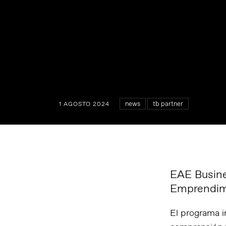
news
tb partner
1 AGOSTO 2024
EAE Busine
Emprendimi
El programa i