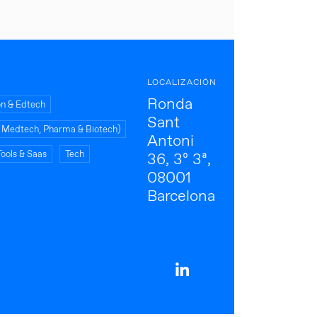
LOCALIZACIÓN
Ronda
on & Edtech
Sant
s, Medtech, Pharma & Biotech)
Antoni
Tools & Saas
Tech
36, 3º 3ª,
08001
Barcelona