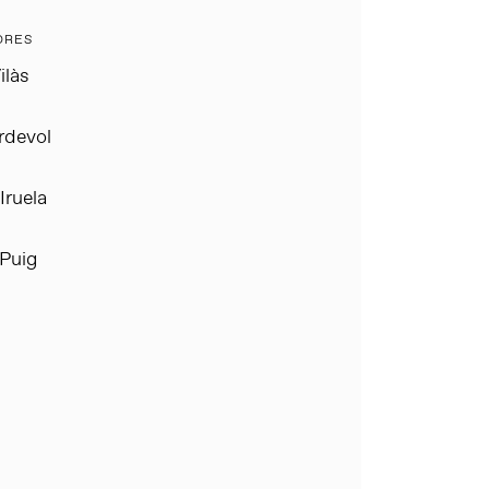
ORES
ilàs
rdevol
Iruela
Puig