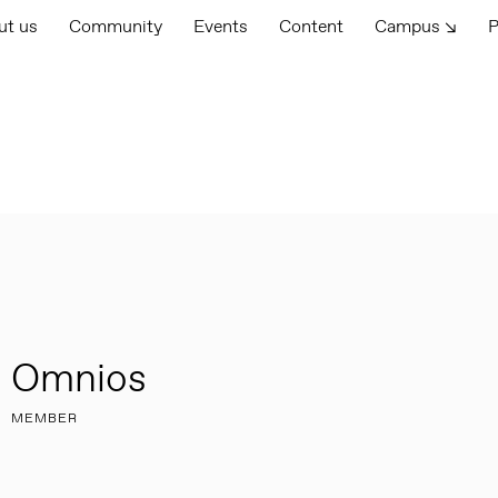
ut us
Community
Events
Content
Campus ↘
P
Omnios
MEMBER