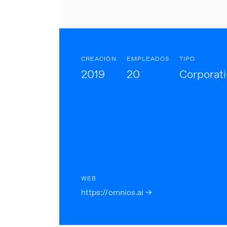
CREACIÓN
EMPLEADOS
TIPO
2019
20
Corporat
WEB
https://omnios.ai →