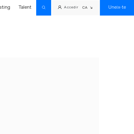
sting
Talent
Uneix-te
Accedir
CA