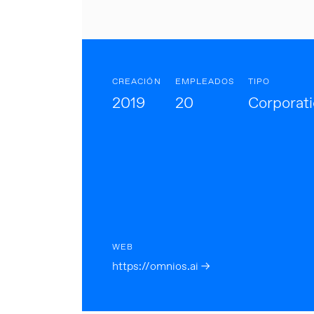
CREACIÓN
EMPLEADOS
TIPO
2019
20
Corporat
WEB
https://omnios.ai →