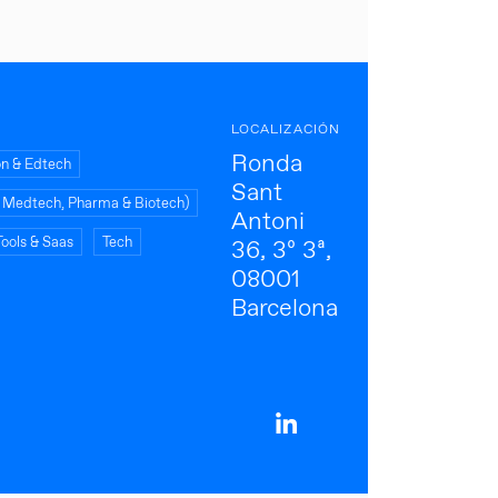
LOCALIZACIÓN
Ronda
on & Edtech
Sant
s, Medtech, Pharma & Biotech)
Antoni
Tools & Saas
Tech
36, 3º 3ª,
08001
Barcelona