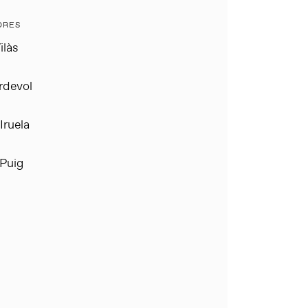
ORES
ilàs
rdevol
Iruela
Puig