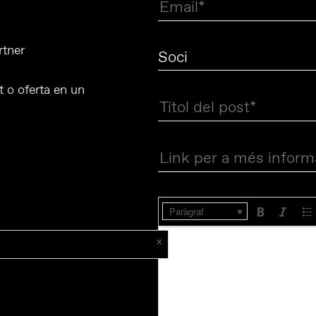
rtner
t o oferta en un
Paràgraf
×