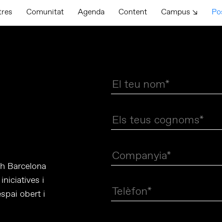
tres
Comunitat
Agenda
Content
Campus ↘
Po
ch Barcelona
niciatives i
spai obert i