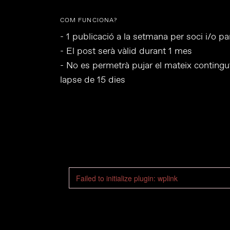
COM FUNCIONA?
- 1 publicació a la setmana per soci i/o pa
- El post serà vàlid durant 1 mes
- No es permetrà pujar el mateix contingu
lapse de 15 dies
Failed to initialize plugin: wplink
Failed to initialize plugin: wplink