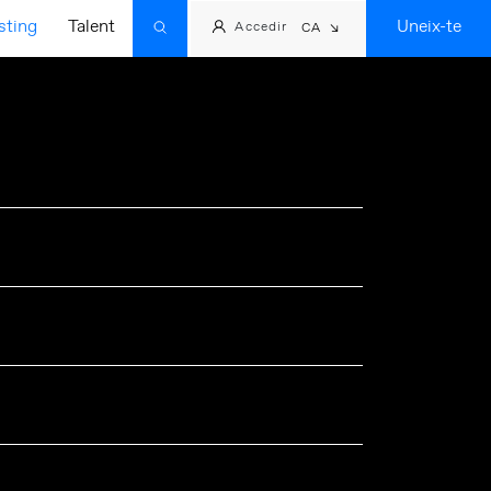
sting
Talent
Uneix-te
Accedir
CA