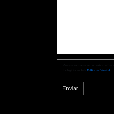
Accepto les condicions particulars de Postin
He llegit i accepto la
Política de Privacitat
.