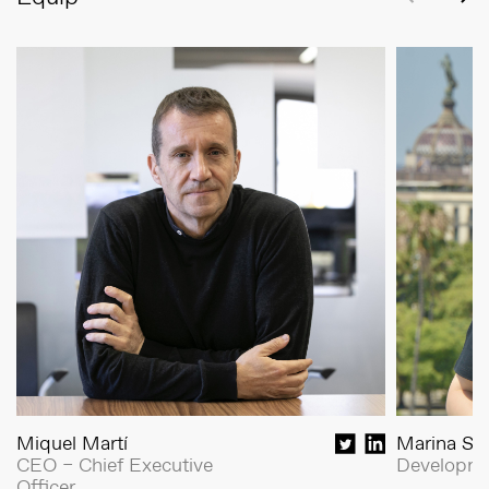
Miquel Martí
Marina Sau
CEO – Chief Executive
Developme
Officer