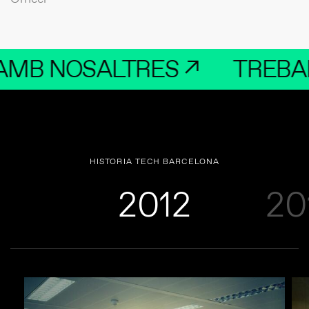
OSALTRES ↗
TREBALLA A
HISTORIA TECH BARCELONA
2012
20