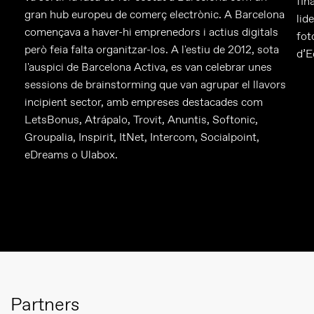
fin
gran hub europeu de comerç electrònic. A Barcelona
lid
començava a haver-hi emprenedors i actius digitals
fot
però feia falta organitzar-los. A l'estiu de 2012, sota
d’E
l'auspici de Barcelona Activa, es van celebrar unes
sessions de brainstorming que van agrupar el llavors
incipient sector, amb empreses destacades com
LetsBonus, Atrápalo, Trovit, Anuntis, Softonic,
Groupalia, Inspirit, ItNet, Intercom, Socialpoint,
eDreams o Ulabox.
Partners