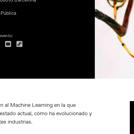
, 08010 Barcelona
 Pública
evento:
dIn
Facebook
Email
Copy
Link
ón al Machine Learning en la que
estado actual, cómo ha evolucionado y
es industrias.