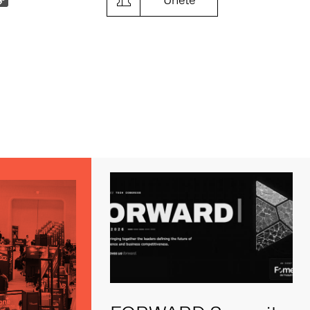
Únete
Link
s