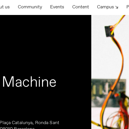
ut us
Community
Events
Content
Campus ↘
P
l Machine
Plaça Catalunya, Ronda Sant