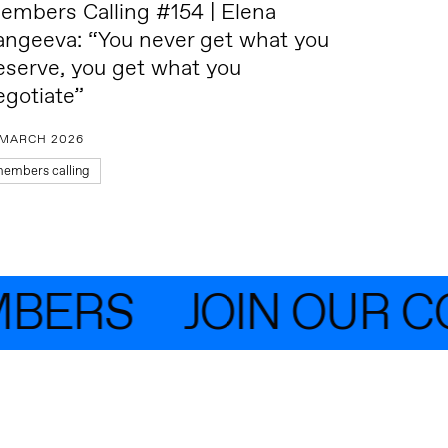
embers Calling #154 | Elena
angeeva: “You never get what you
eserve, you get what you
egotiate”
 MARCH 2026
embers calling
BERS
JOIN OUR CO