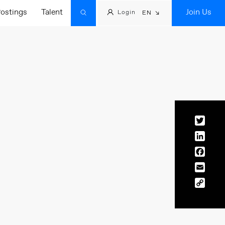
ostings
Talent
Join Us
Login
EN
Twitt
Linke
Face
Email
Copy
Link