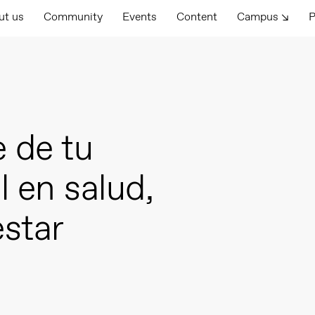
ut us
Community
Events
Content
Campus ↘
P
e de tu
l en salud,
estar