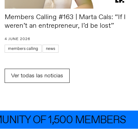
Members Calling #163 | Marta Cals: “If I
weren’t an entrepreneur, I’d be lost”
4 JUNE 2026
members calling
news
Ver todas las noticias
ITY OF 1,500 MEMBERS
J