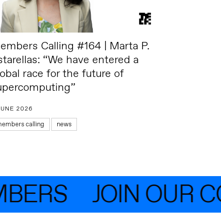
embers Calling #164 | Marta P.
starellas: “We have entered a
obal race for the future of
upercomputing”
 JUNE 2026
embers calling
news
BERS
JOIN OUR CO