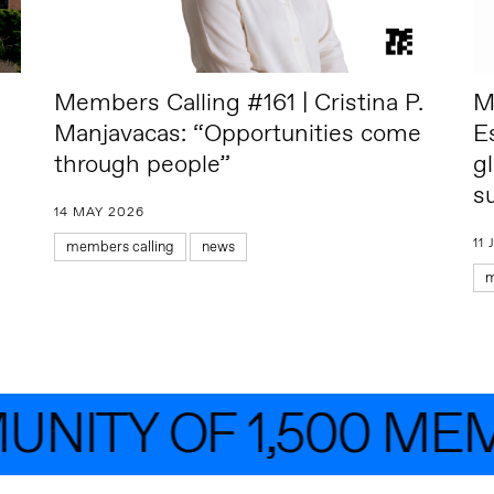
Members Calling #161 | Cristina P.
M
Manjavacas: “Opportunities come
E
through people”
gl
s
14 MAY 2026
11
members calling
news
m
NITY OF 1,500 MEM