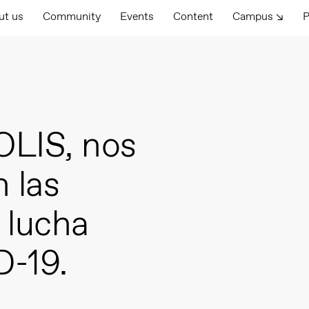
ut us
Community
Events
Content
Campus ↘
P
LIS, nos
 las
 lucha
D-19.