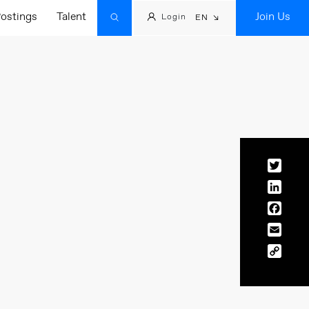
ostings
Talent
Join Us
Login
EN
Twitt
Linke
Face
Email
Copy
Link