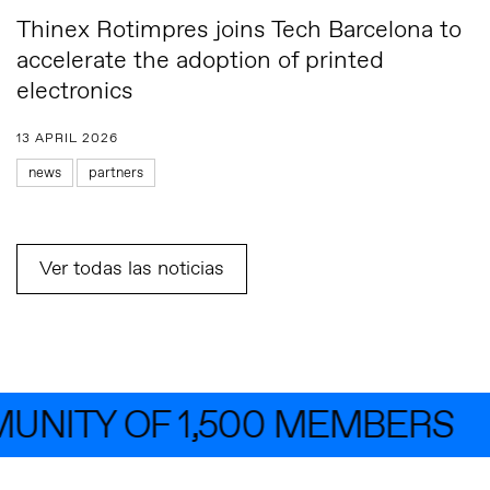
Thinex Rotimpres joins Tech Barcelona to
accelerate the adoption of printed
electronics
13 APRIL 2026
news
partners
Ver todas las noticias
ITY OF 1,500 MEMBERS
J