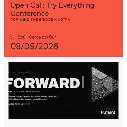
Open Call: Try Everything
Conference
POR MIND THE BRIDGE X KOTRA
Seúl, Corea del Sur
08/09/2026