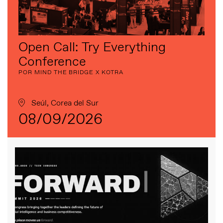
Open Call: Try Everything
Conference
POR MIND THE BRIDGE X KOTRA
Seúl, Corea del Sur
08/09/2026