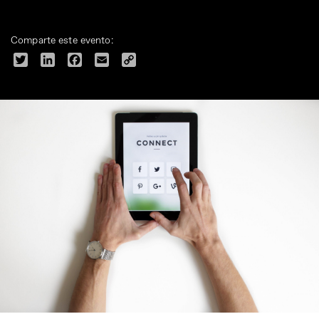
Comparte este evento:
Twitter
LinkedIn
Facebook
Email
Copy
Link