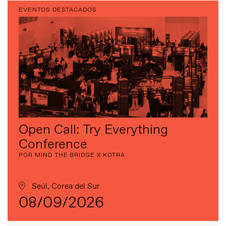
EVENTOS DESTACADOS
Open Call: Try Everything
Conference
POR MIND THE BRIDGE X KOTRA
Seúl, Corea del Sur
08/09/2026