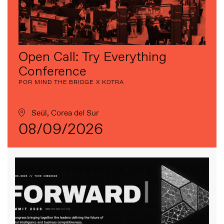
Open Call: Try Everything
Conference
POR MIND THE BRIDGE X KOTRA
Seúl, Corea del Sur
08/09/2026