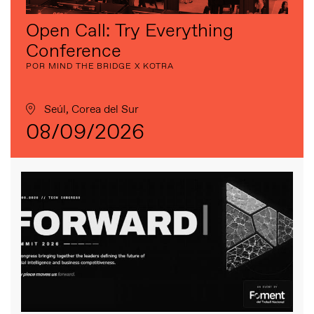
Open Call: Try Everything
Conference
POR MIND THE BRIDGE X KOTRA
Seúl, Corea del Sur
08/09/2026