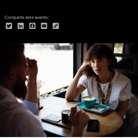
Comparte este evento:
Twitter
LinkedIn
Facebook
Email
Copy
Link