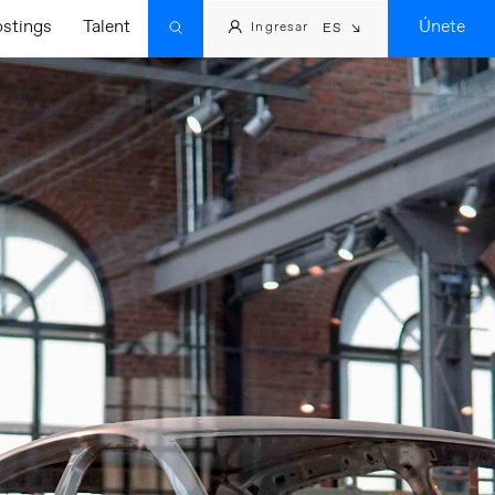
ostings
Talent
Únete
Ingresar
ES