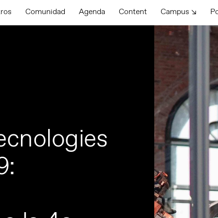
tros
Comunidad
Agenda
Content
Campus ↘
P
ecnologies
9: