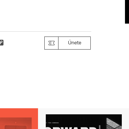
k
il
Copy
Únete
Link
s