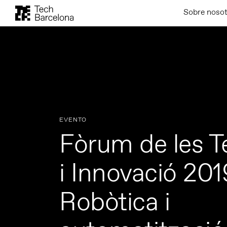
Sobre noso
EVENTO
Fòrum de les T
i Innovació 201
Robòtica i