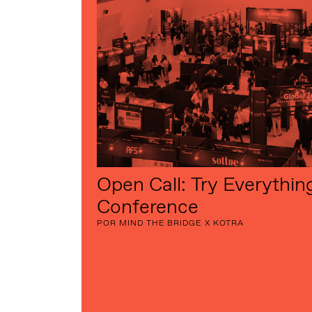
Open Call: Try Everythin
Conference
POR MIND THE BRIDGE X KOTRA