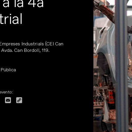
a la 4a
rial
Empreses Industrials (CEI Can
 Avda. Can Bordoll, 119.
 Pública
evento:
dIn
Facebook
Email
Copy
Link