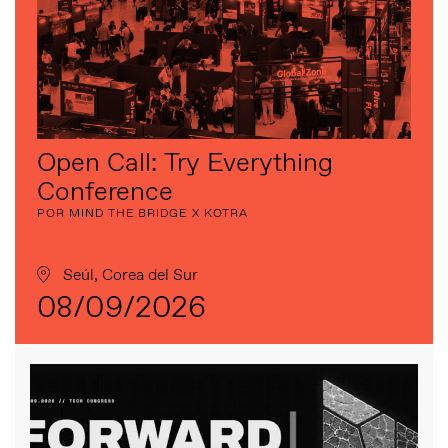
Open Call: Try Everything
Conference
POR MIND THE BRIDGE X KOTRA
Seúl, Corea del Sur
08/09/2026