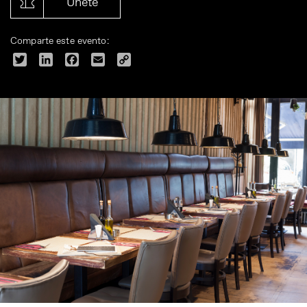
Únete
Comparte este evento:
Twitter
LinkedIn
Facebook
Email
Copy
Link