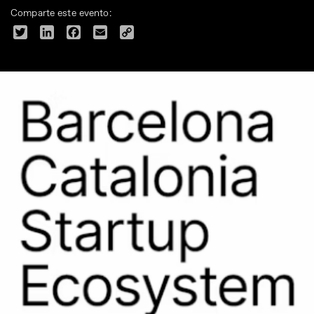
Comparte este evento:
Twitter
LinkedIn
Facebook
Email
Copy
Link