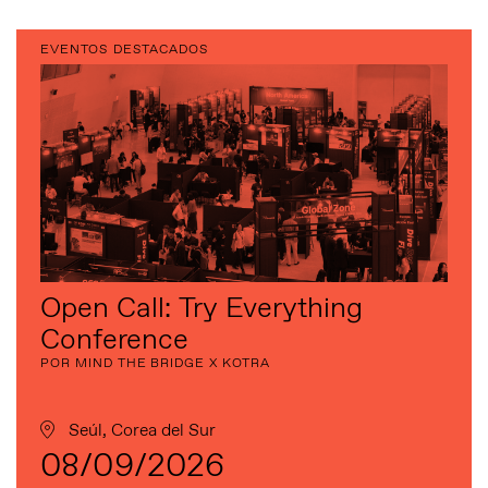
EVENTOS DESTACADOS
Open Call: Try Everything
Conference
POR MIND THE BRIDGE X KOTRA
Seúl, Corea del Sur
08/09/2026