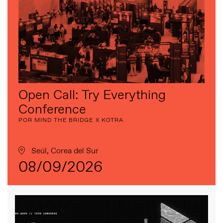
Open Call: Try Everything
Conference
POR MIND THE BRIDGE X KOTRA
Seúl, Corea del Sur
08/09/2026