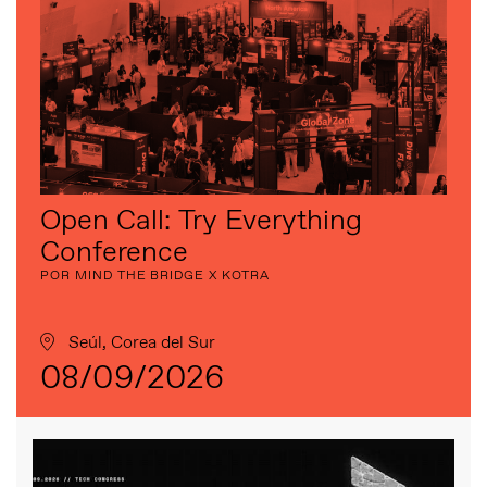
Open Call: Try Everything
Conference
POR MIND THE BRIDGE X KOTRA
Seúl, Corea del Sur
08/09/2026