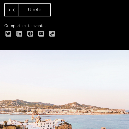
Únete
Comparte este evento:
Twitter
LinkedIn
Facebook
Email
Copy
Link