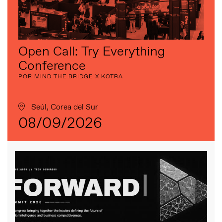
Open Call: Try Everything
Conference
POR MIND THE BRIDGE X KOTRA
Seúl, Corea del Sur
08/09/2026