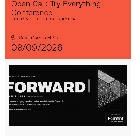
Open Call: Try Everything
Conference
POR MIND THE BRIDGE X KOTRA
Seúl, Corea del Sur
08/09/2026