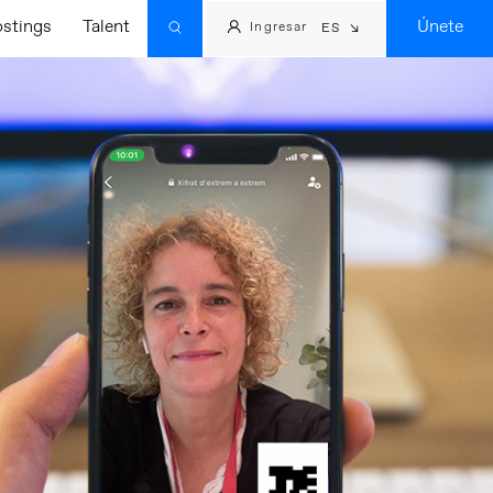
ostings
Talent
Únete
Ingresar
ES