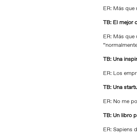
ER: Más que m
TB: El mejor 
ER: Más que u
“normalmente 
TB: Una inspir
ER: Los empre
TB: Una start
ER: No me pod
TB: Un libro 
ER:
Sapiens
d