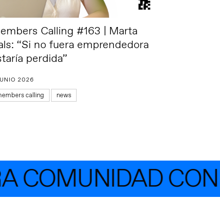
embers Calling #163 | Marta
als: “Si no fuera emprendedora
staría perdida”
JUNIO 2026
embers calling
news
COMUNIDAD CON MÁ