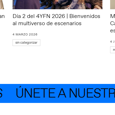
an
Día 2 del 4YFN 2026 | Bienvenidos
M
al multiverso de escenarios
C
e
4 MARZO 2026
4 
sin categorizar
m
ÚNETE A NUESTRA 