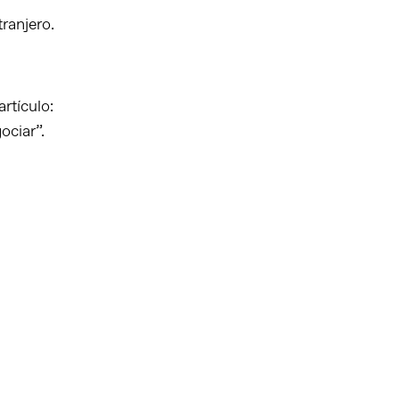
ranjero.
rtículo:
ociar”.