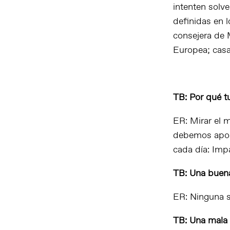
intenten solv
definidas en 
consejera de 
Europea; casa
TB: Por qué t
ER: Mirar el 
debemos aport
cada día:
Impa
TB: Una buena
ER: Ninguna s
TB: Una mala 