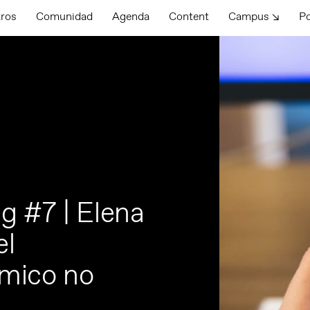
tros
Comunidad
Agenda
Content
Campus ↘
P
g #7 | Elena
el
mico no