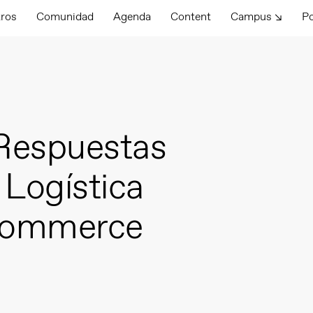
tros
Comunidad
Agenda
Content
Campus ↘
P
 Respuestas
 Logística
eCommerce