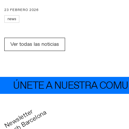
23 FEBRERO 2026
news
Ver todas las noticias
ÚNETE A NUESTRA COMUNID
N
e
w
s
l
e
t
t
r
T
e
c
h
B
a
r
c
e
l
o
n
e
a