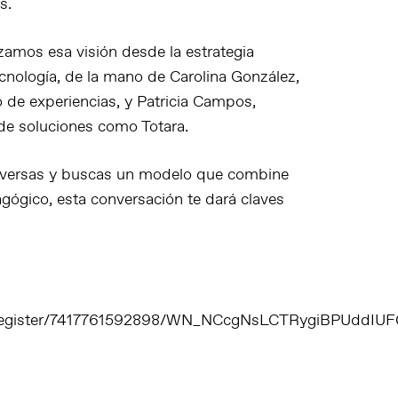
s.
amos esa visión desde la estrategia
tecnología, de la mano de
Carolina González
,
o de experiencias, y
Patricia Campos
,
 de soluciones como Totara.
diversas y buscas un modelo que combine
agógico, esta conversación te dará claves
ar/register/7417761592898/WN_NCcgNsLCTRygiBPUddIU
M