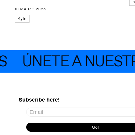
n
10 MARZO 2026
4yfn
ÚNETE A NUESTRA