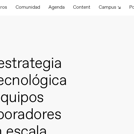
tros
Comunidad
Agenda
Content
Campus ↘
P
estrategia
ecnológica
equipos
aboradores
n escala