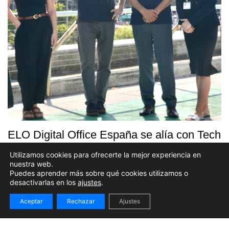
ELO Digital Office España se alía con Tech
Barcelona como Global Partner
Utilizamos cookies para ofrecerte la mejor experiencia en
nuestra web.
23 MARZO 2026
Puedes aprender más sobre qué cookies utilizamos o
desactivarlas en los
ajustes
.
news
tb partner
Aceptar
Rechazar
Ajustes