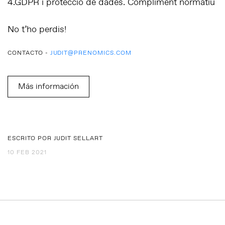
4.GDPR i protecció de dades. Compliment normatiu
No t’ho perdis!
CONTACTO -
JUDIT@PRENOMICS.COM
Más información
ESCRITO POR JUDIT SELLART
10 FEB 2021