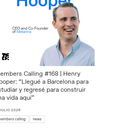
embers Calling #168 | Henry
ooper: “Llegué a Barcelona para
studiar y regresé para construir
na vida aquí”
 JULIO 2026
embers calling
news