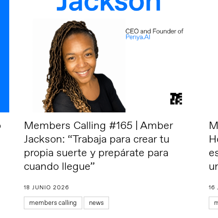
o
Members Calling #165 | Amber
M
Jackson: “Trabaja para crear tu
H
propia suerte y prepárate para
e
cuando llegue”
u
18 JUNIO 2026
16
members calling
news
m