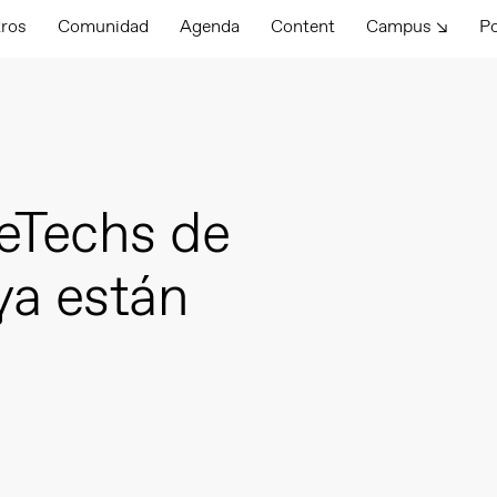
tros
Comunidad
Agenda
Content
Campus ↘
P
eTechs de
ya están