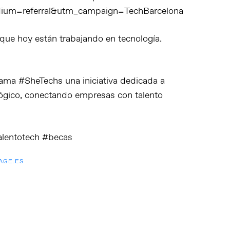
dium=referral&utm_campaign=TechBarcelona
ue hoy están trabajando en tecnología.
ama #SheTechs una iniciativa dedicada a
ológico, conectando empresas con talento
alentotech #becas
AGE.ES