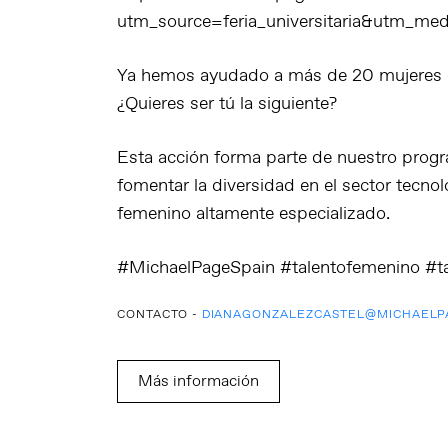
utm_source=feria_universitaria&utm_me
Ya hemos ayudado a más de 20 mujeres q
¿Quieres ser tú la siguiente?
Esta acción forma parte de nuestro progr
fomentar la diversidad en el sector tecn
femenino altamente especializado.
#MichaelPageSpain #talentofemenino #t
CONTACTO -
DIANAGONZALEZCASTEL@MICHAELP
Más información