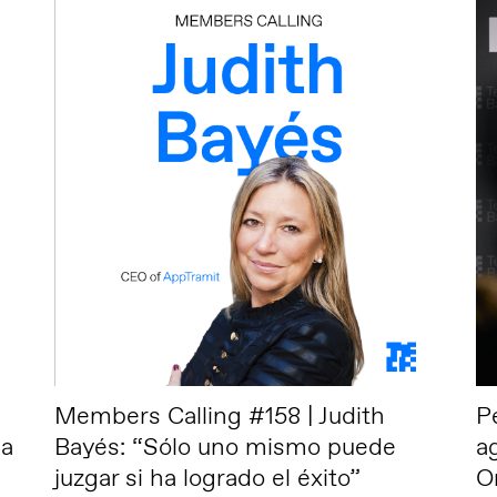
Members Calling #158 | Judith
P
na
Bayés: “Sólo uno mismo puede
a
juzgar si ha logrado el éxito”
O