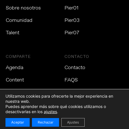
Sobre nosotros
Pier01
Comunidad
Pier03
Talent
Pier07
COMPARTE
CONTACTO
Agenda
Contacto
Content
FAQS
Utilizamos cookies para ofrecerte la mejor experiencia en
nuestra web.
Puedes aprender más sobre qué cookies utilizamos o
Política de privacidad
Política de cookies
Aviso Legal
desactivarlas en los
ajustes
.
Aceptar
Rechazar
Ajustes
©2021 Tech Barcelona. Todos los derechos reservados.