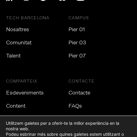
TECH BARCELONA
CAMPUS
Nosaltres
Pier 01
Comunitat
Pier 03
Talent
Pier 07
COMPARTEIX
CONTACTE
Esdeveniments
Contacte
Content
FAQs
Utilitzem galetes per a oferir-te la millor experiència en la
nostra web.
Podeu esbrinar més sobre quines galetes estem utilitzant o