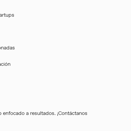
tartups
ionadas
ación
o enfocado a resultados. ¡Contáctanos