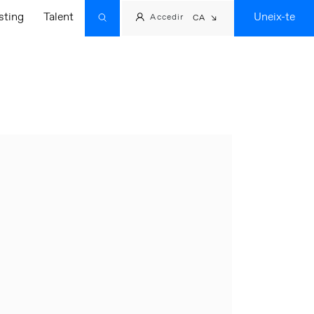
sting
Talent
Uneix-te
Accedir
CA