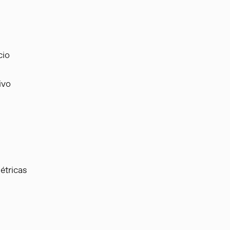
cio
ivo
étricas