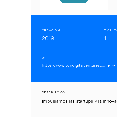
CREACIÓN
EMPLE
2019
1
WEB
https://www.bcndigitalventures.com/ →
DESCRIPCIÓN
Impulsamos las startups y la innova