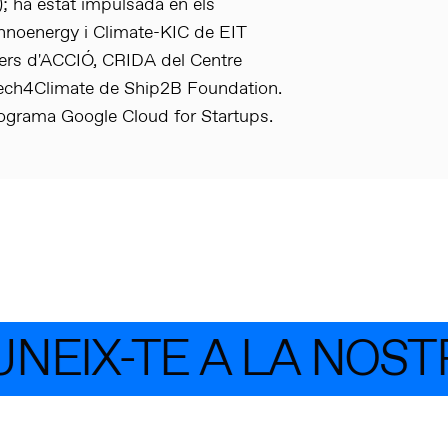
); ha estat impulsada en els
noenergy i Climate-KIC de EIT
ders d'ACCIÓ, CRIDA del Centre
Tech4Climate de Ship2B Foundation.
ograma Google Cloud for Startups.
NEIX-TE A LA NOST