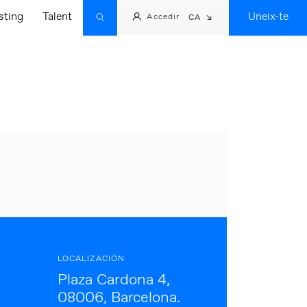
sting
Talent
Uneix-te
Accedir
CA
LOCALIZACIÓN
Plaza Cardona 4,
08006, Barcelona.