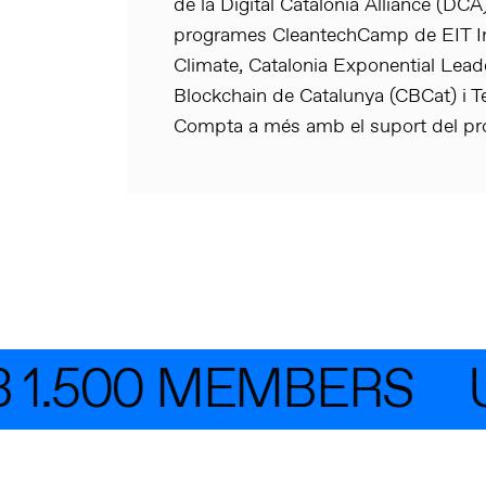
de la Digital Catalonia Alliance (DCA
programes CleantechCamp de EIT In
Climate, Catalonia Exponential Lea
Blockchain de Catalunya (CBCat) i 
Compta a més amb el suport del pr
 1.500 MEMBERS
U