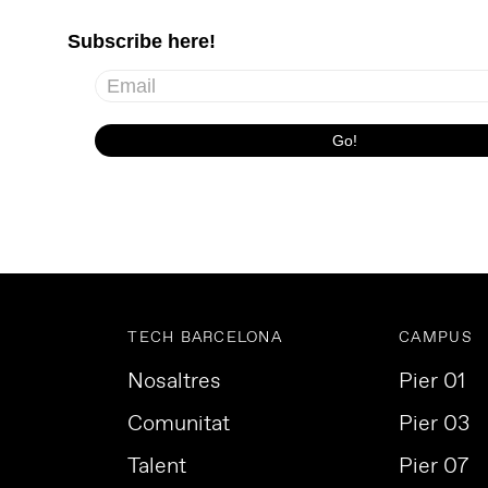
TECH BARCELONA
CAMPUS
Nosaltres
Pier 01
Comunitat
Pier 03
Talent
Pier 07