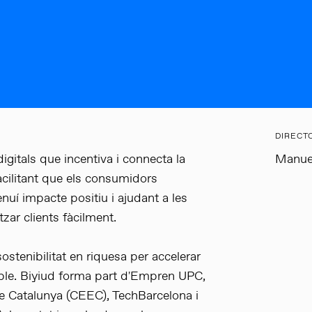
DIRECT
igitals que incentiva i connecta la
Manuel
acilitant que els consumidors
nuí impacte positiu i ajudant a les
tzar clients fàcilment.
sostenibilitat en riquesa per accelerar
ble. Biyiud forma part d'Empren UPC,
de Catalunya (CEEC), TechBarcelona i