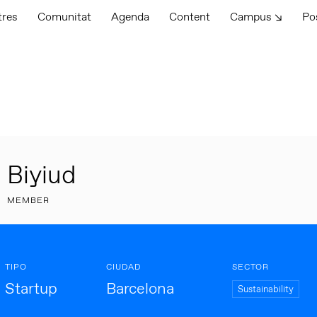
tres
Comunitat
Agenda
Content
Campus ↘
Po
Biyiud
MEMBER
TIPO
CIUDAD
SECTOR
Startup
Barcelona
Sustainability